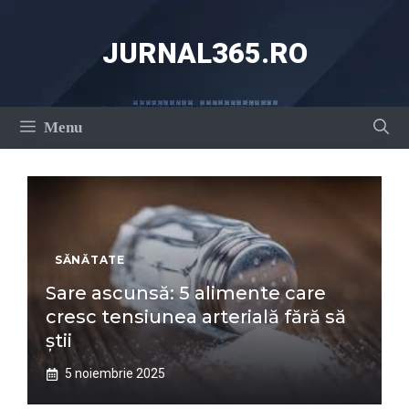
Sari
la
JURNAL365.RO
conținut
Menu
SĂNĂTATE
Sare ascunsă: 5 alimente care
cresc tensiunea arterială fără să
știi
5 noiembrie 2025