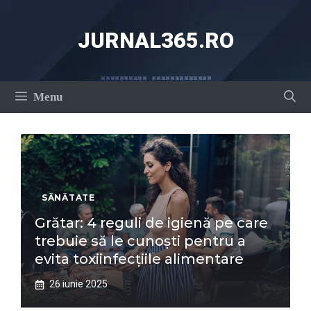
Sari
la
JURNAL365.RO
conținut
Menu
SĂNĂTATE
Grătar: 4 reguli de igienă pe care
trebuie să le cunoști pentru a
evita toxiinfecțiile alimentare
26 iunie 2025