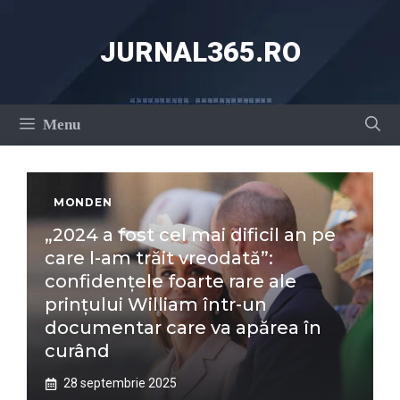
Sari
la
JURNAL365.RO
conținut
Menu
MONDEN
„2024 a fost cel mai dificil an pe
care l-am trăit vreodată”:
confidențele foarte rare ale
prințului William într-un
documentar care va apărea în
curând
28 septembrie 2025