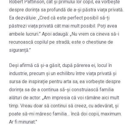
Robert Pattinson, cât și primului lor copil, ea vorbește
despre dorința sa profundă de a-și păstra viața privată.
Ea dezvăluie: „Cred că este perfect posibil să-ți
păstrezi viața privată cât mai mult posibil. Poți avea
ambele lucruri.” Apoi adaugă: „Nu vrem ca cineva să-i
recunoască copilul pe stradă; este o chestiune de
siguranță.”
Deși afirmă că și-a găsit, după părerea ei, locul în
industrie, precum și un echilibru între viața privată și
sursa de inspirație pentru arta sa, ea vorbește despre
dorința sa de a continua să-și construiască familia
alături de actor: „Am impresia că voi rămâne aici mult
timp. Vreau doar să continui să creez, cu adevărat, și
poate să-mi măresc familia… încă doi copii, maximum.
Ar fi minunat.”