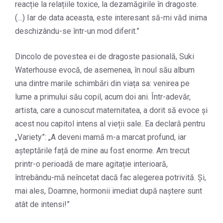
reacție la relațiile toxice, la dezamăgirile în dragoste.
(…) Iar de data aceasta, este interesant să-mi văd inima
deschizându-se într-un mod diferit.”
Dincolo de povestea ei de dragoste pasională, Suki
Waterhouse evocă, de asemenea, în noul său album
una dintre marile schimbări din viața sa: venirea pe
lume a primului său copil, acum doi ani. Într-adevăr,
artista, care a cunoscut maternitatea, a dorit să evoce și
acest nou capitol intens al vieții sale. Ea declară pentru
„Variety”: „A deveni mamă m-a marcat profund, iar
așteptările față de mine au fost enorme. Am trecut
printr-o perioadă de mare agitație interioară,
întrebându-mă neîncetat dacă fac alegerea potrivită. Și,
mai ales, Doamne, hormonii imediat după naștere sunt
atât de intensi!”