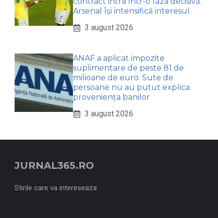
contract intră într-o fază decisivă.
Arsenal își intensifică interesul
3 august 2026
ANAF a aplicat impozite
suplimentare de peste 81 de
milioane de euro. Sute de
persoane nu au putut explica
proveniența banilor
3 august 2026
JURNAL365.RO
Stirile care va intereseaza