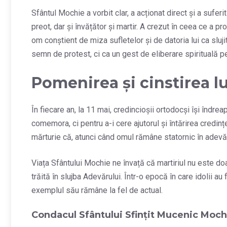
Sfântul Mochie a vorbit clar, a acționat direct și a sufer
preot, dar și învățător și martir. A crezut în ceea ce a pr
om conștient de miza sufletelor și de datoria lui ca sluji
semn de protest, ci ca un gest de eliberare spirituală pe
Pomenirea și cinstirea lu
În fiecare an, la 11 mai, credincioșii ortodocși își îndr
comemora, ci pentru a-i cere ajutorul și întărirea credinț
mărturie că, atunci când omul rămâne statornic în adevă
Viața Sfântului Mochie ne învață că martiriul nu este doar
trăită în slujba Adevărului. Într-o epocă în care idolii 
exemplul său rămâne la fel de actual.
Condacul Sfântului Sfinţit Mucenic Moch