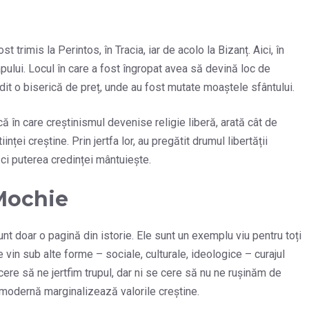
 trimis la Perintos, în Tracia, iar de acolo la Bizanț. Aici, în
pului. Locul în care a fost îngropat avea să devină loc de
zidit o biserică de preț, unde au fost mutate moaștele sfântului.
ă în care creștinismul devenise religie liberă, arată cât de
nței creștine. Prin jertfa lor, au pregătit drumul libertății
, ci puterea credinței mântuiește.
 Mochie
nt doar o pagină din istorie. Ele sunt un exemplu viu pentru toți
le vin sub alte forme – sociale, culturale, ideologice – curajul
cere să ne jertfim trupul, dar ni se cere să nu ne rușinăm de
 modernă marginalizează valorile creștine.