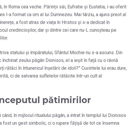
 în Roma cea veche. Părinții săi, Eufratie și Eustatia, i-au oferit
re l-a format ca om al lui Dumnezeu. Mai târziu, a ajuns preot al
inerețe, a fost atras de viața în Hristos și s-a dedicat în
ocul credincioșilor, dar și dintre cei care nu-L cunoșteau pe
ilor.
riva statului și împăratului, Sfântul Mochie nu s-a ascuns. Din
închinat zeului păgân Dionisos, el a ieșit în față cu o râvnă
 rătăci în întunericul înșelării de idoli?” Cuvintele lui erau dure,
ită, ci de salvarea sufletelor rătăcite într-un cult al
începutul pătimirilor
ând, în mijlocul ritualului păgân, a intrat în templul lui Dionisos
Nu a fost un gest simbolic, ci o rupere fățișă de tot ce însemna