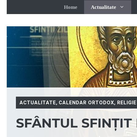
Sari
Home
Actualitate
la
conținut
ACTUALITATE
,
CALENDAR ORTODOX
,
RELIGIE
SFÂNTUL SFINȚI