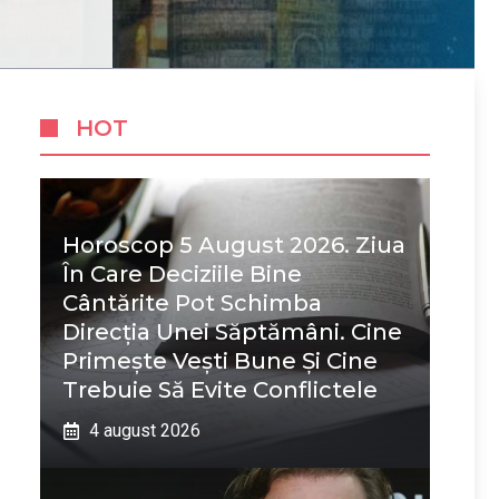
HOT
Horoscop 5 August 2026. Ziua
În Care Deciziile Bine
Cântărite Pot Schimba
Direcția Unei Săptămâni. Cine
Primește Vești Bune Și Cine
Trebuie Să Evite Conflictele
4 august 2026