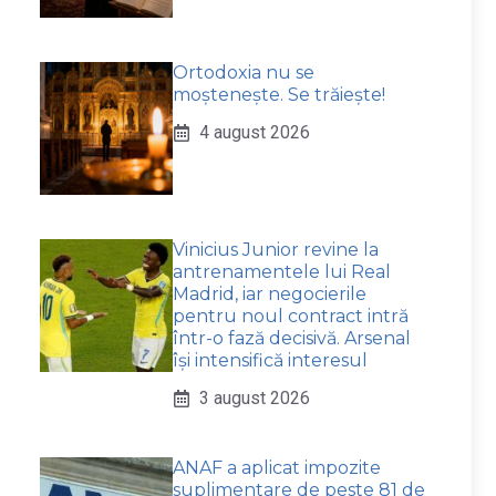
Ortodoxia nu se
moștenește. Se trăiește!
4 august 2026
Vinicius Junior revine la
antrenamentele lui Real
Madrid, iar negocierile
pentru noul contract intră
într-o fază decisivă. Arsenal
își intensifică interesul
3 august 2026
ANAF a aplicat impozite
suplimentare de peste 81 de