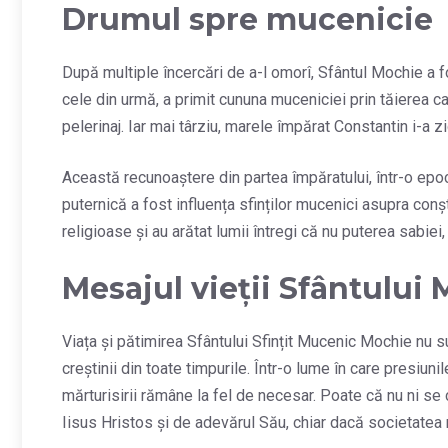
Drumul spre mucenicie
După multiple încercări de a-l omorî, Sfântul Mochie a fost
cele din urmă, a primit cununa muceniciei prin tăierea ca
pelerinaj. Iar mai târziu, marele împărat Constantin i-a 
Această recunoaștere din partea împăratului, într-o epoc
puternică a fost influența sfinților mucenici asupra conștii
religioase și au arătat lumii întregi că nu puterea sabiei
Mesajul vieții Sfântului
Viața și pătimirea Sfântului Sfințit Mucenic Mochie nu su
creștinii din toate timpurile. Într-o lume în care presiuni
mărturisirii rămâne la fel de necesar. Poate că nu ni se 
Iisus Hristos și de adevărul Său, chiar dacă societatea