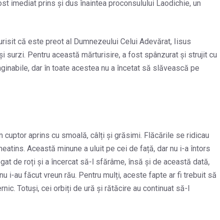
st imediat prins și dus înaintea proconsulului Laodichie, un
rturisit că este preot al Dumnezeului Celui Adevărat, Iisus
și surzi. Pentru această mărturisire, a fost spânzurat și strujit cu
maginabile, dar în toate acestea nu a încetat să slăvească pe
 cuptor aprins cu smoală, câlți și grăsimi. Flăcările se ridicau
neatins. Această minune a uluit pe cei de față, dar nu i-a întors
legat de roți și a încercat să-l sfărâme, însă și de această dată,
nu i-au făcut vreun rău. Pentru mulți, aceste fapte ar fi trebuit să
ic. Totuși, cei orbiți de ură și rătăcire au continuat să-l