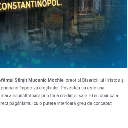
Sfântul Sfințit Mucenic Mochie
, preot al Bisericii lui Hristos și
r prigoane împotriva creștinilor. Povestea sa este una
mai ales înălțătoare prin tăria credinței sale. El nu doar că a
t direct păgânismul cu o putere interioară greu de conceput.