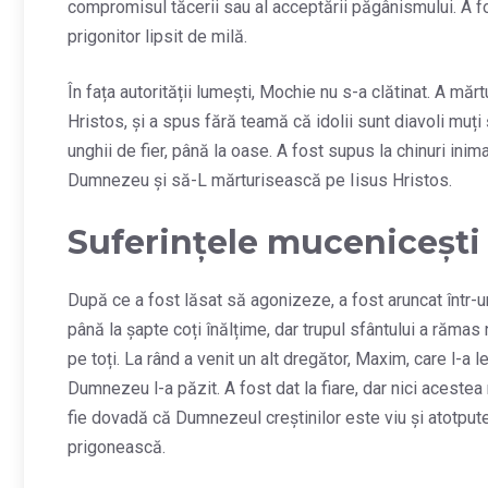
compromisul tăcerii sau al acceptării păgânismului. A fo
prigonitor lipsit de milă.
În fața autorității lumești, Mochie nu s-a clătinat. A mă
Hristos, și a spus fără teamă că idolii sunt diavoli muți 
unghii de fier, până la oase. A fost supus la chinuri ini
Dumnezeu și să-L mărturisească pe Iisus Hristos.
Suferințele mucenicești
După ce a fost lăsat să agonizeze, a fost aruncat într-un
până la șapte coți înălțime, dar trupul sfântului a rămas 
pe toți. La rând a venit un alt dregător, Maxim, care l-a 
Dumnezeu l-a păzit. A fost dat la fiare, dar nici acestea 
fie dovadă că Dumnezeul creștinilor este viu și atotputern
prigonească.