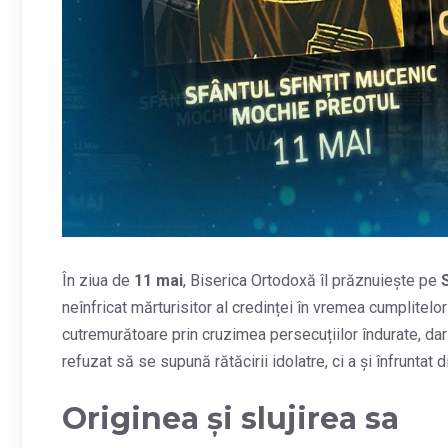
În ziua de
11 mai
, Biserica Ortodoxă îl prăznuiește pe
neînfricat mărturisitor al credinței în vremea cumplitelo
cutremurătoare prin cruzimea persecuțiilor îndurate, dar 
refuzat să se supună rătăcirii idolatre, ci a și înfrunta
Originea și slujirea sa