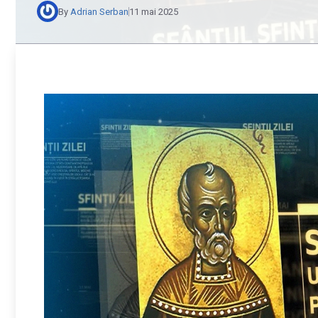
By
Adrian Serban
11 mai 2025