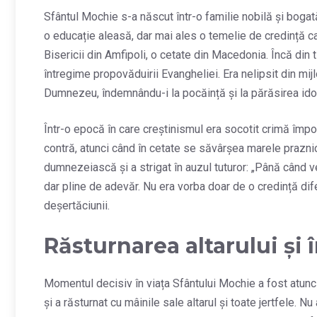
Sfântul Mochie s-a născut într-o familie nobilă și bogată,
o educație aleasă, dar mai ales o temelie de credință ca
Bisericii din Amfipoli, o cetate din Macedonia. Încă din t
întregime propovăduirii Evangheliei. Era nelipsit din mijl
Dumnezeu, îndemnându-i la pocăință și la părăsirea idol
Într-o epocă în care creștinismul era socotit crimă împot
contră, atunci când în cetate se săvârșea marele praznic 
dumnezeiască și a strigat în auzul tuturor: „Până când veți
dar pline de adevăr. Nu era vorba doar de o credință difer
deșertăciunii.
Răsturnarea altarului și 
Momentul decisiv în viața Sfântului Mochie a fost atunci c
și a răsturnat cu mâinile sale altarul și toate jertfele. 