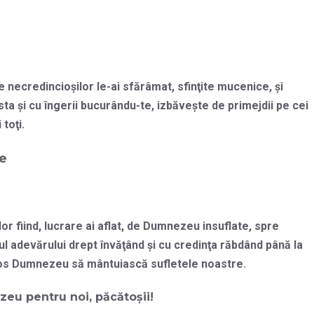
 necredincioşilor le-ai sfărâmat, sfinţite mucenice, şi
ta şi cu îngerii bucurându-te, izbăveşte de primejdii pe cei
toţi.
ie
or fiind, lucrare ai aflat, de Dumnezeu insuflate, spre
tul adevărului drept învăţând şi cu credinţa răbdând până la
tos Dumnezeu să mântuiască sufletele noastre.
eu pentru noi, păcătoșii!