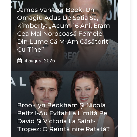
James Van Der Beek, Un
Omagiu Adus De Soția Sa,
Kimberly: „Acum 16 Ani, Eram
Cea Mai Norocoasă Femeie
Din Lume Că M-Am Căsătorit
Cu Tine”
4 august 2026
Brooklyn Beckham Și Nicola
Peltz I-Au Evitat La Limită Pe
David Și Victoria La Saint-
Tropez: O Reîntâlnire Ratată?