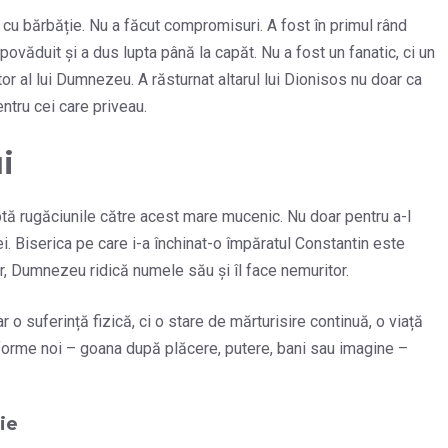
it cu bărbăție. Nu a făcut compromisuri. A fost în primul rând
opovăduit și a dus lupta până la capăt. Nu a fost un fanatic, ci un
tor al lui Dumnezeu. A răsturnat altarul lui Dionisos nu doar ca
ntru cei care priveau.
i
eaptă rugăciunile către acest mare mucenic. Nu doar pentru a-l
ei. Biserica pe care i-a închinat-o împăratul Constantin este
r, Dumnezeu ridică numele său și îl face nemuritor.
 o suferință fizică, ci o stare de mărturisire continuă, o viață
au forme noi – goana după plăcere, putere, bani sau imagine –
ie