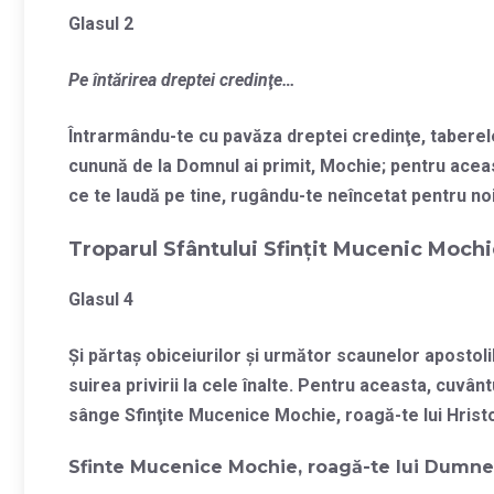
Glasul 2
Pe întărirea dreptei credinţe…
Întrarmându-te cu pavăza dreptei credinţe, taberele
cunună de la Domnul ai primit, Mochie; pentru aceas
ce te laudă pe tine, rugându-te neîncetat pentru noi 
Troparul Sfântului Sfinţit Mucenic Moch
Glasul 4
Şi părtaş obiceiurilor şi următor scaunelor apostolil
suirea privirii la cele înalte. Pentru aceasta, cuvân
sânge Sfinţite Mucenice Mochie, roagă-te lui Hris
Sfinte Mucenice Mochie, roagă-te lui Dumnez