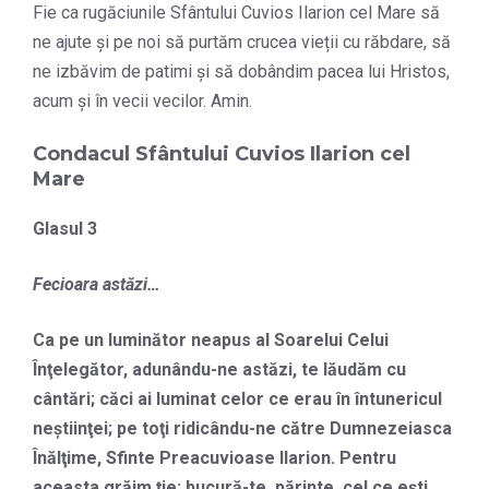
Fie ca rugăciunile Sfântului Cuvios Ilarion cel Mare să
ne ajute și pe noi să purtăm crucea vieții cu răbdare, să
ne izbăvim de patimi și să dobândim pacea lui Hristos,
acum și în vecii vecilor. Amin.
Condacul Sfântului Cuvios Ilarion cel
Mare
Glasul 3
Fecioara astăzi…
Ca pe un luminător neapus al Soarelui Celui
Înţelegător, adunându-ne astăzi, te lăudăm cu
cântări; căci ai luminat celor ce erau în întunericul
neştiinţei; pe toţi ridicându-ne către Dumnezeiasca
Înălţime, Sfinte Preacuvioase Ilarion. Pentru
aceasta grăim ţie: bucură-te, părinte, cel ce eşti