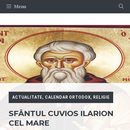
Sari
Menu
la
conținut
ACTUALITATE
,
CALENDAR ORTODOX
,
RELIGIE
SFÂNTUL CUVIOS ILARION
CEL MARE