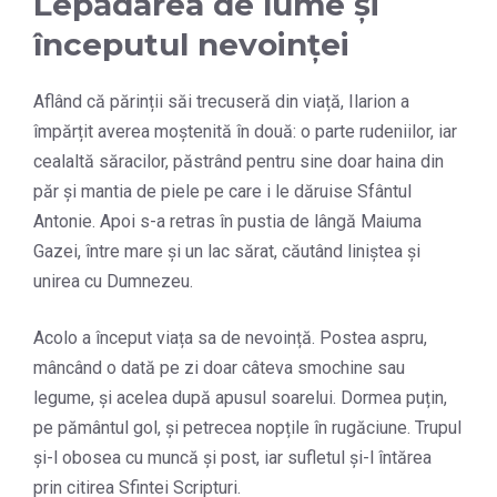
Lepădarea de lume și
începutul nevoinței
Aflând că părinții săi trecuseră din viață, Ilarion a
împărțit averea moștenită în două: o parte rudeniilor, iar
cealaltă săracilor, păstrând pentru sine doar haina din
păr și mantia de piele pe care i le dăruise Sfântul
Antonie. Apoi s-a retras în pustia de lângă Maiuma
Gazei, între mare și un lac sărat, căutând liniștea și
unirea cu Dumnezeu.
Acolo a început viața sa de nevoință. Postea aspru,
mâncând o dată pe zi doar câteva smochine sau
legume, și acelea după apusul soarelui. Dormea puțin,
pe pământul gol, și petrecea nopțile în rugăciune. Trupul
și-l obosea cu muncă și post, iar sufletul și-l întărea
prin citirea Sfintei Scripturi.