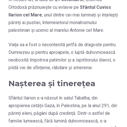
Ortodoxă prăznuiește cu evlavie pe
Sfântul Cuvios
Ilarion cel Mare
, unul dintre cei mai luminați și înțelepți
părinți ai pustiei, întemeietorul monahismului
palestinian și ucenic al marelui Antonie cel Mare.
Viața sa a fost o necontenită jertfă de dragoste pentru
Dumnezeu și pentru aproapele, o luptă duhovnicească
neobosită împotriva patimilor și a ispititorului diavol, o
pildă vie de sfințenie, răbdare și smerenie.
Nașterea și tinerețea
Sfântul Ilarion s-a născut în satul Tabatha, din
apropierea cetății Gaza, în Palestina, pe la anul 291, din
părinți eleni, păgâni după credință. Dintr-o astfel de
familie lumească, fără lumină duhovnicească, s-a