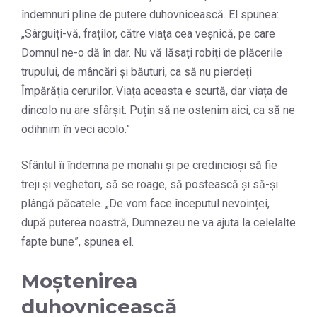
îndemnuri pline de putere duhovnicească. El spunea:
„Sârguiți-vă, fraților, către viața cea veșnică, pe care
Domnul ne-o dă în dar. Nu vă lăsați robiți de plăcerile
trupului, de mâncări și băuturi, ca să nu pierdeți
Împărăția cerurilor. Viața aceasta e scurtă, dar viața de
dincolo nu are sfârșit. Puțin să ne ostenim aici, ca să ne
odihnim în veci acolo.”
Sfântul îi îndemna pe monahi și pe credincioși să fie
treji și veghetori, să se roage, să postească și să-și
plângă păcatele. „De vom face începutul nevoinței,
după puterea noastră, Dumnezeu ne va ajuta la celelalte
fapte bune”, spunea el.
Moștenirea
duhovnicească