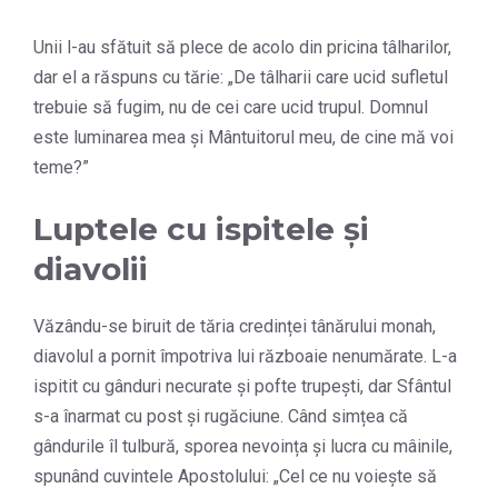
Unii l-au sfătuit să plece de acolo din pricina tâlharilor,
dar el a răspuns cu tărie: „De tâlharii care ucid sufletul
trebuie să fugim, nu de cei care ucid trupul. Domnul
este luminarea mea și Mântuitorul meu, de cine mă voi
teme?”
Luptele cu ispitele și
diavolii
Văzându-se biruit de tăria credinței tânărului monah,
diavolul a pornit împotriva lui războaie nenumărate. L-a
ispitit cu gânduri necurate și pofte trupești, dar Sfântul
s-a înarmat cu post și rugăciune. Când simțea că
gândurile îl tulbură, sporea nevoința și lucra cu mâinile,
spunând cuvintele Apostolului: „Cel ce nu voiește să