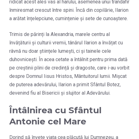
ridicat acest ales vas al harului, asemenea unui trandafir
înmiresmat crescut între spini. Încă din copilărie, Ilarion
a arătat înțelepciune, cumințenie și sete de cunoaștere.
Trimis de părinți la Alexandria, marele centru al
învățăturii și culturii vremii, tânărul Ilarion a învățat cu
râvnă nu doar științele lumești, ci și tainele cele
duhovnicești. În acea cetate a întâlnit pentru prima dată
pe creștinii plini de credință și dragoste, care i-au vorbit
despre Domnul Iisus Hristos, Mântuitorul lumii. Mișcat
de puterea adevărului, Ilarion a primit Sfântul Botez,
devenind fiu al Bisericii și slujitor al Adevărului.
Întâlnirea cu Sfântul
Antonie cel Mare
Dorind să învețe viața cea plăcută lui Dumnezeu, a