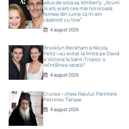
adus de soția sa, Kimberly: „Acum
16 ani, eram cea mai norocoasă
femeie din lume că m-am
căsătorit cu tine”
4 august 2026
Brooklyn Beckham și Nicola
Peltz i-au evitat la limită pe David
și Victoria la Saint-Tropez: o
reîntâlnire ratată?
4 august 2026
Crucea – cheia Raiului: Părintele
Petroniu Tănase
4 august 2026