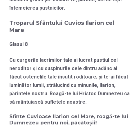
întemeierea pustnicilor.
Troparul Sfântului Cuvios Ilarion cel
Mare
Glasul 8
Cu curgerile lacrimilor tale ai lucrat pustiul cel
neroditor şi cu suspinurile cele dintru adânc ai
făcut ostenelile tale însutit roditoare; şi te-ai făcut
luminător lumii, strălucind cu minunile, Ilarion,
părintele nostru. Roagă-te lui Hristos Dumnezeu ca
să mântuiască sufletele noastre.
Sfinte Cuvioase Ilarion cel Mare, roagă-te lui
Dumnezeu pentru noi, păcătoșii!