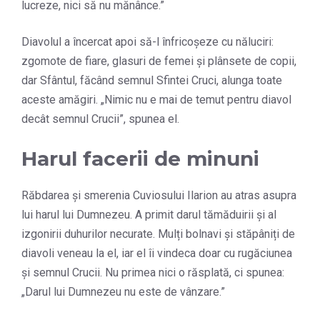
lucreze, nici să nu mănânce.”
Diavolul a încercat apoi să-l înfricoșeze cu năluciri:
zgomote de fiare, glasuri de femei și plânsete de copii,
dar Sfântul, făcând semnul Sfintei Cruci, alunga toate
aceste amăgiri. „Nimic nu e mai de temut pentru diavol
decât semnul Crucii”, spunea el.
Harul facerii de minuni
Răbdarea și smerenia Cuviosului Ilarion au atras asupra
lui harul lui Dumnezeu. A primit darul tămăduirii și al
izgonirii duhurilor necurate. Mulți bolnavi și stăpâniți de
diavoli veneau la el, iar el îi vindeca doar cu rugăciunea
și semnul Crucii. Nu primea nici o răsplată, ci spunea:
„Darul lui Dumnezeu nu este de vânzare.”