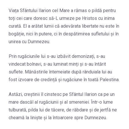
Viața Sfântului Ilarion cel Mare a rămas o pildă pentru
toți cei care doresc să-L urmeze pe Hristos cu inima
curată. El a arătat lumii că adevărata libertate nu este în
bogăție, nici în putere, ci în despătimirea sufletului și în
unirea cu Dumnezeu.
Prin rugăciunile lui s-au izbăvit demonizați, s-au
vindecat bolnavi, s-au luminat minți și s-au întărit
suflete. Mănăstirile întemeiate după rânduiala lui au
fost izvoare de credință și rugăciune în toată Palestina.
Astăzi, creștinii îl cinstesc pe Sfântul Ilarion ca pe un
mare dascăl al rugăciunii și al smereniei. Într-o lume
tulburată, pilda lui de tăcere, de răbdare și de jertfă ne
cheamă la liniște și la întoarcere spre Dumnezeu.