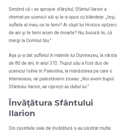
Simțind că i se apropie sfârșitul, Sfântul Ilarion a
chemat pe ucenicii săi și le-a spus cu blândețe: „Ieși,
suflete al meu, ce te temi? Ai slujit lui Hristos optzeci
de ani și te temi acum de moarte? Nu, bucură-te, că
mergi la Domnul tău.”
Așa și-a dat sufletul în mâinile lui Dumnezeu, la vârsta
de 80 de ani, în anul 372. Trupul său a fost dus de
ucenicul Isihie în Palestina, la mănăstirea pe care o
întemeiase, iar palestinienii ziceau: „Noi avem trupul
Sfântului Ilarion, iar ciprioții au duhul lui.”
Învățătura Sfântului
Ilarion
Din cuvintele sale de învățătură s-au păstrat multe