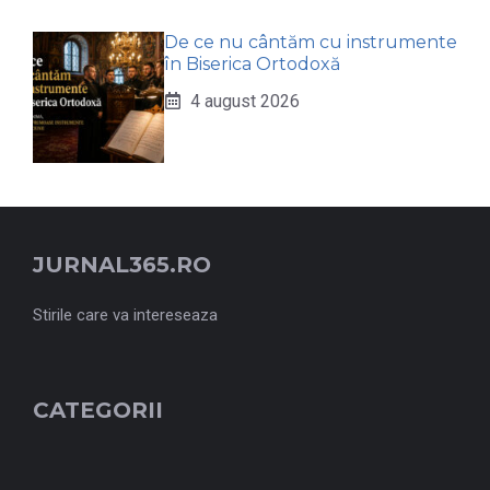
De ce nu cântăm cu instrumente
în Biserica Ortodoxă
4 august 2026
JURNAL365.RO
Stirile care va intereseaza
CATEGORII