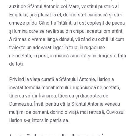
auzit de Sfântul Antonie cel Mare, vestitul pustnic al
Egiptului, și a plecat la el, dorind să-l cunoască și să-i
urmeze pilda. Când l-a întâlnit, a fost copleșit de pacea
și lumina care se revărsau din chipul acestui om sfânt.
A rămas o vreme lângă dânsul, văzând cu ochii lui cum
trăiește un adevărat înger în trup: în rugăciune
neîncetată, în post, în muncă smerită și în dragoste față
de toți.
Privind la viața curată a Sfântului Antonie, Ilarion a
învățat temelia monahismului: rugăciunea neîncetată,
tăierea voii, înfrânarea, tăcerea și dragostea de
Dumnezeu. Însă, pentru că la Sfântul Antonie veneau
mulțimi de oameni, dorind o viață mai retrasă, Cuviosul
Ilarion s-a întors în patria sa.