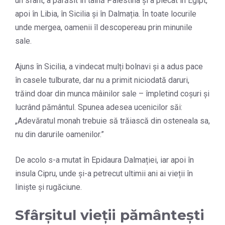
un sfânt, a părăsit în taină Palestina și a plecat în Egipt,
apoi în Libia, în Sicilia și în Dalmația. În toate locurile
unde mergea, oamenii îl descopereau prin minunile
sale.
Ajuns în Sicilia, a vindecat mulți bolnavi și a adus pace
în casele tulburate, dar nu a primit niciodată daruri,
trăind doar din munca mâinilor sale – împletind coșuri și
lucrând pământul. Spunea adesea ucenicilor săi:
„Adevăratul monah trebuie să trăiască din osteneala sa,
nu din darurile oamenilor.”
De acolo s-a mutat în Epidaura Dalmației, iar apoi în
insula Cipru, unde și-a petrecut ultimii ani ai vieții în
liniște și rugăciune.
Sfârșitul vieții pământești