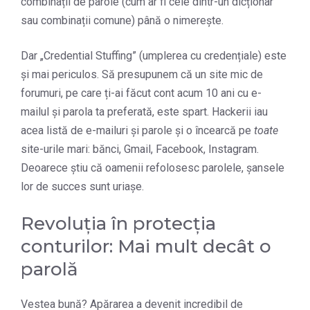
combinații de parole (cum ar fi cele dintr-un dicționar
sau combinații comune) până o nimerește.
Dar „Credential Stuffing” (umplerea cu credențiale) este
și mai periculos. Să presupunem că un site mic de
forumuri, pe care ți-ai făcut cont acum 10 ani cu e-
mailul și parola ta preferată, este spart. Hackerii iau
acea listă de e-mailuri și parole și o încearcă pe
toate
site-urile mari: bănci, Gmail, Facebook, Instagram.
Deoarece știu că oamenii refolosesc parolele, șansele
lor de succes sunt uriașe.
Revoluția în protecția
conturilor: Mai mult decât o
parolă
Vestea bună? Apărarea a devenit incredibil de