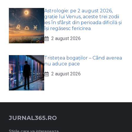
Astrologie: pe 2 august 2026,
grație lui Venus, aceste trei zodii
ies în sfârșit din perioada dificilă și
își regăsesc fericirea
2 august 2026
Tristețea bogaților – Când averea
nu aduce pace
2 august 2026
JURNAL365.RO
Stirile care va intereseaza