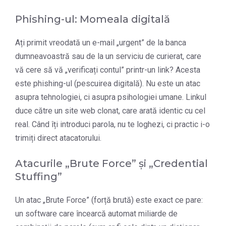
Phishing-ul: Momeala digitală
Ați primit vreodată un e-mail „urgent” de la banca
dumneavoastră sau de la un serviciu de curierat, care
vă cere să vă „verificați contul” printr-un link? Acesta
este phishing-ul (pescuirea digitală). Nu este un atac
asupra tehnologiei, ci asupra psihologiei umane. Linkul
duce către un site web clonat, care arată identic cu cel
real. Când îți introduci parola, nu te loghezi, ci practic i-o
trimiți direct atacatorului.
Atacurile „Brute Force” și „Credential
Stuffing”
Un atac „Brute Force” (forță brută) este exact ce pare:
un software care încearcă automat miliarde de