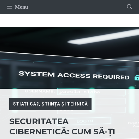
Sari
Menu
la
conținut
STIAȚI CĂ?
,
ȘTIINȚĂ ȘI TEHNICĂ
SECURITATEA
CIBERNETICĂ: CUM SĂ-ȚI