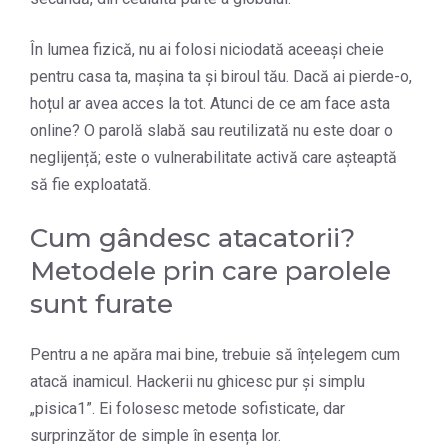
În lumea fizică, nu ai folosi niciodată aceeași cheie
pentru casa ta, mașina ta și biroul tău. Dacă ai pierde-o,
hoțul ar avea acces la tot. Atunci de ce am face asta
online? O parolă slabă sau reutilizată nu este doar o
neglijență; este o vulnerabilitate activă care așteaptă
să fie exploatată.
Cum gândesc atacatorii?
Metodele prin care parolele
sunt furate
Pentru a ne apăra mai bine, trebuie să înțelegem cum
atacă inamicul. Hackerii nu ghicesc pur și simplu
„pisica1”. Ei folosesc metode sofisticate, dar
surprinzător de simple în esența lor.