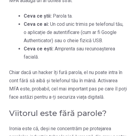
MFA adaugă un al doilea strat:
Ceva ce știi:
Parola ta.
Ceva ce ai:
Un cod unic trimis pe telefonul tău,
o aplicație de autentificare (cum ar fi Google
Authenticator) sau o cheie fizică USB.
Ceva ce ești:
Amprenta sau recunoașterea
facială.
Chiar dacă un hacker îți fură parola, el nu poate intra în
cont fără să aibă și telefonul tău în mână. Activarea
MFA este, probabil, cel mai important pas pe care îl poți
face astăzi pentru a-ți securiza viața digitală.
Viitorul este fără parole?
Ironia este că, deși ne concentrăm pe protejarea