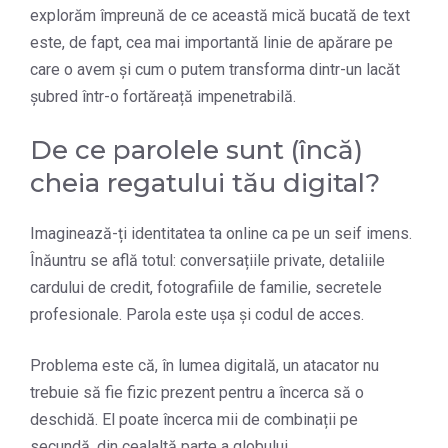
explorăm împreună de ce această mică bucată de text
este, de fapt, cea mai importantă linie de apărare pe
care o avem și cum o putem transforma dintr-un lacăt
șubred într-o fortăreață impenetrabilă.
De ce parolele sunt (încă)
cheia regatului tău digital?
Imaginează-ți identitatea ta online ca pe un seif imens.
Înăuntru se află totul: conversațiile private, detaliile
cardului de credit, fotografiile de familie, secretele
profesionale. Parola este ușa și codul de acces.
Problema este că, în lumea digitală, un atacator nu
trebuie să fie fizic prezent pentru a încerca să o
deschidă. El poate încerca mii de combinații pe
secundă, din cealaltă parte a globului.