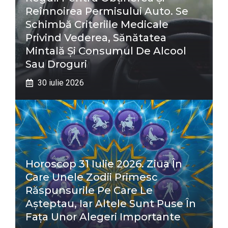
Reînnoirea Permisului Auto. Se
Schimbă Criteriile Medicale
Privind Vederea, Sănătatea
Mintală Și Consumul De Alcool
Sau Droguri
30 iulie 2026
Horoscop 31 Iulie 2026. Ziua În
Care Unele Zodii Primesc
Răspunsurile Pe Care Le
Așteptau, Iar Altele Sunt Puse În
Fața Unor Alegeri Importante