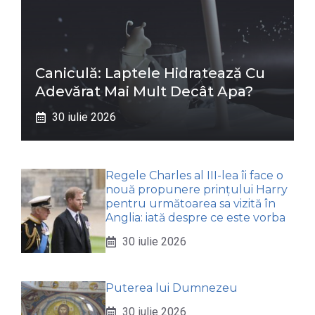
Caniculă: Laptele Hidratează Cu
Adevărat Mai Mult Decât Apa?
30 iulie 2026
Regele Charles al III-lea îi face o
nouă propunere prințului Harry
pentru următoarea sa vizită în
Anglia: iată despre ce este vorba
30 iulie 2026
Puterea lui Dumnezeu
30 iulie 2026