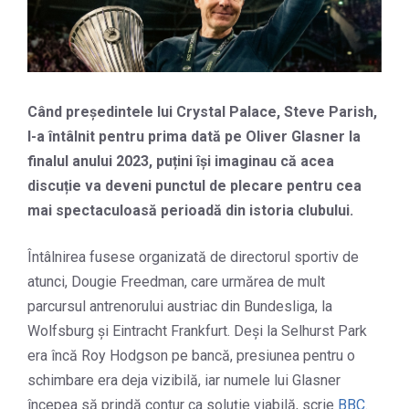
Când președintele lui Crystal Palace, Steve Parish,
l-a întâlnit pentru prima dată pe Oliver Glasner la
finalul anului 2023, puțini își imaginau că acea
discuție va deveni punctul de plecare pentru cea
mai spectaculoasă perioadă din istoria clubului.
Întâlnirea fusese organizată de directorul sportiv de
atunci, Dougie Freedman, care urmărea de mult
parcursul antrenorului austriac din Bundesliga, la
Wolfsburg și Eintracht Frankfurt. Deși la Selhurst Park
era încă Roy Hodgson pe bancă, presiunea pentru o
schimbare era deja vizibilă, iar numele lui Glasner
începea să prindă contur ca soluție viabilă, scrie
BBC
.