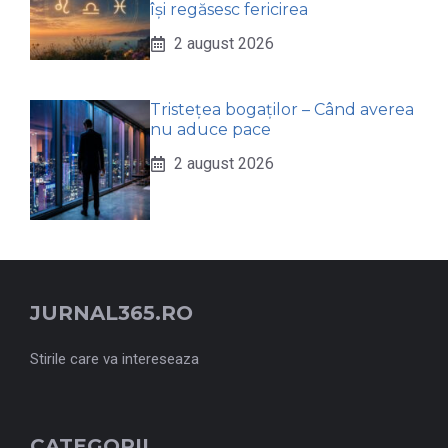
își regăsesc fericirea
2 august 2026
Tristețea bogaților – Când averea
nu aduce pace
2 august 2026
JURNAL365.RO
Stirile care va intereseaza
CATEGORII