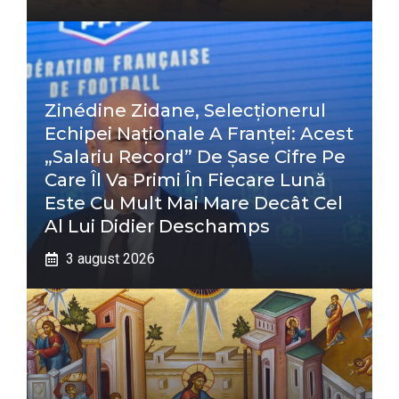
Zinédine Zidane, Selecționerul
Echipei Naționale A Franței: Acest
„salariu Record” De Șase Cifre Pe
Care Îl Va Primi În Fiecare Lună
Este Cu Mult Mai Mare Decât Cel
Al Lui Didier Deschamps
3 august 2026