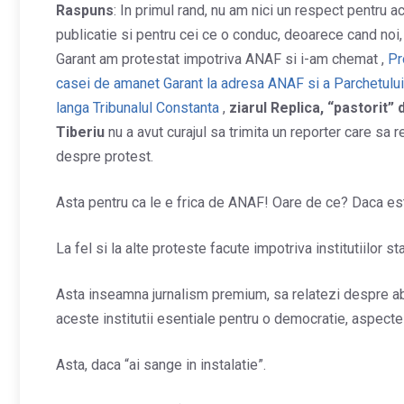
Raspuns
: In primul rand, nu am nici un respect pentru a
publicatie si pentru cei ce o conduc, deoarece cand noi,
Garant am protestat impotriva ANAF si i-am chemat ,
Pr
casei de amanet Garant la adresa ANAF si a Parchetulu
langa Tribunalul Constanta
,
ziarul Replica, “pastorit”
Tiberiu
nu a avut curajul sa trimita un reporter care sa 
despre protest.
Asta pentru ca le e frica de ANAF! Oare de ce? Daca esti
La fel si la alte proteste facute impotriva institutiilor sta
Asta inseamna jurnalism premium, sa relatezi despre abu
aceste institutii esentiale pentru o democratie, aspecte
Asta, daca “ai sange in instalatie”.