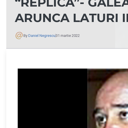
“REPLICA”- GALE
ARUNCA LATURI 
By
Daniel Negrescu
31 martie 2022