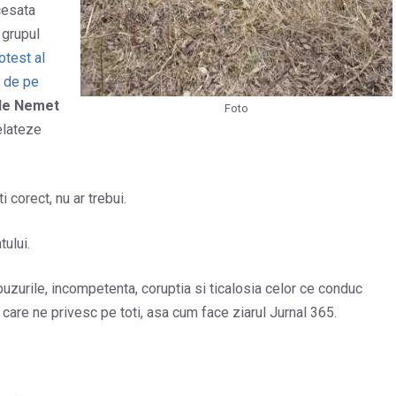
cesata
 grupul
otest al
i de pe
 de Nemet
Foto
relateze
 corect, nu ar trebui.
tului.
zurile, incompetenta, coruptia si ticalosia celor ce conduc
 care ne privesc pe toti, asa cum face ziarul Jurnal 365.