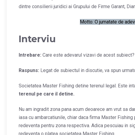
dintre consilierii juridici ai Grupului de Firme Garant, Dia
Motto: O jumatate de adev
Interviu
Intrebare:
Care este adevarul vizavi de acest subiect?
Raspuns:
Legat de subiectul in discutie, va spun urmato
Societatea Master Fishing detine terenul legal. Este int
terenul pe care il detine.
Nu am ingradit zona pana acum deoarece am vrut sa dam
iasa cu ambarcatiunile, chiar daca firma Master Fishing 
redeventa pentru zona respectiva. Adica pescuiau in si
redeventa o platea societatea Master Fishing.