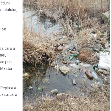
atiuni,
e statului,
i pe
es care a
nei,
an prin
a Master
 Replica a
ioase, care