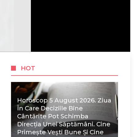
HOT
Horoscop 5 August 2026. Ziua
În Care Deciziile Bine
Cântărite Pot Schimba
Direcția Unei Săptămâni. Cine
Primește Vești Bune Și Cine