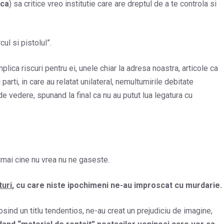
ica
) sa critice vreo institutie care are dreptul de a te controla si
ul si pistolul”.
plica riscuri pentru ei, unele chiar la adresa noastra, articole ca
parti, in care au relatat unilateral, nemultumirile debitate
de vedere, spunand la final ca nu au putut lua legatura cu
umai cine nu vrea nu ne gaseste.
turi
, cu care niste ipochimeni ne-au improscat cu murdarie.
sind un titlu tendentios, ne-au creat un prejudiciu de imagine,