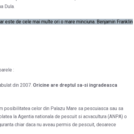
na Dula.
ar este de cele mai multe ori o mare minciuna. Benjamin Franklin
arele :
abulat din 2007.
Oricine are dreptul sa-si ingradeasca
 posibilitatea celor din Palazu Mare sa pescuiasca sau sa
platea la Agentia nationala de pescuit si acvacultura (ANPA) o
guranta chiar daca nu aveau permis de pescuit, deoarece