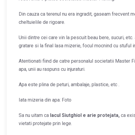
Din cauza ca terenul nu era ingradit, gaseam frecvent 
cheltuielile de rigoare.
Unii dintre cei care vin la pescuit beau bere, sucuri, etc.
gratare si la final lasa mizerie, focul mocnind cu stuful i
Atentionati fiind de catre personalul societatii Master 
apa, unii au raspuns cu injuraturi.
Apa este plina de peturi, ambalaje, plastice, etc .
Iata mizeria din apa: Foto
Sa nu uitam ca
lacul Siutghiol e arie protejata,
ca exi
vietati protejate prin lege.