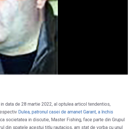
in data de 28 martie 2022, al optulea articol tendentios,
respectiv
Dulea, patronul casei de amanet Garant, a închis
ca societatea in discutie, Master Fishing, face parte din Grupul
ul din spatele acestui titlu rautacios, am stat de vorba cu unul