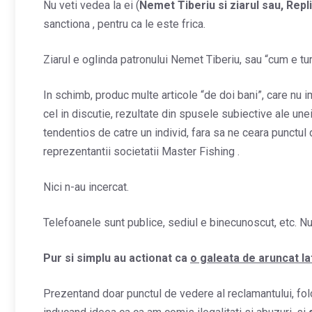
Nu veti vedea la ei (
Nemet Tiberiu si ziarul sau, Repl
sanctiona , pentru ca le este frica.
Ziarul e oglinda patronului Nemet Tiberiu, sau “cum e turc
In schimb, produc multe articole “de doi bani”, care nu im
cel in discutie, rezultate din spusele subiective ale unei 
tendentios de catre un individ, fara sa ne ceara punctul 
reprezentantii societatii Master Fishing .
Nici n-au incercat.
Telefoanele sunt publice, sediul e binecunoscut, etc. N
Pur si simplu au actionat ca
o galeata de aruncat la
Prezentand doar punctul de vedere al reclamantului, folo