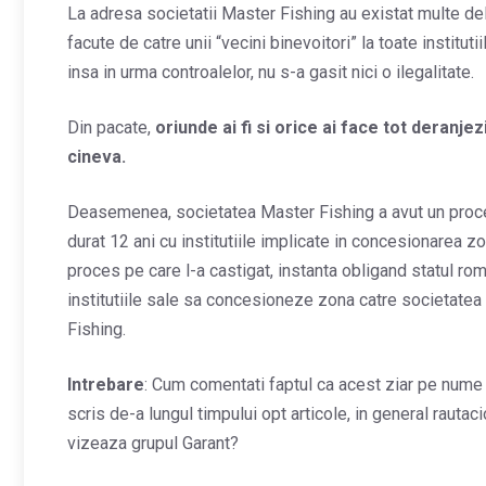
La adresa societatii Master Fishing au existat multe del
facute de catre unii “vecini binevoitori” la toate institutiil
insa in urma controalelor, nu s-a gasit nici o ilegalitate.
Din pacate,
oriunde ai fi si orice ai face tot deranjez
cineva.
Deasemenea, societatea Master Fishing a avut un proc
durat 12 ani cu institutiile implicate in concesionarea zo
proces pe care l-a castigat, instanta obligand statul rom
institutiile sale sa concesioneze zona catre societate
Fishing.
Intrebare
: Cum comentati faptul ca acest ziar pe nume
scris de-a lungul timpului opt articole, in general rautac
vizeaza grupul Garant?