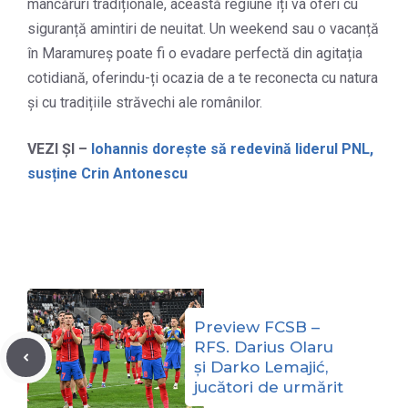
mâncăruri tradiționale, această regiune îți va oferi cu
siguranță amintiri de neuitat. Un weekend sau o vacanță
în Maramureș poate fi o evadare perfectă din agitația
cotidiană, oferindu-ți ocazia de a te reconecta cu natura
și cu tradițiile străvechi ale românilor.
VEZI ȘI –
Iohannis dorește să redevină liderul PNL,
susține Crin Antonescu
Preview FCSB –
RFS. Darius Olaru
și Darko Lemajić,
jucători de urmărit