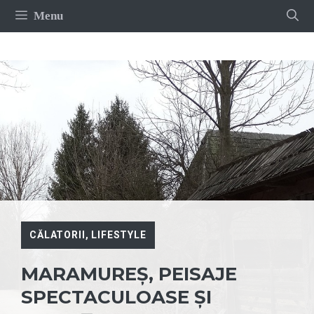
Sari
Menu
la
conținut
CĂLATORII
,
LIFESTYLE
MARAMUREȘ, PEISAJE
SPECTACULOASE ȘI