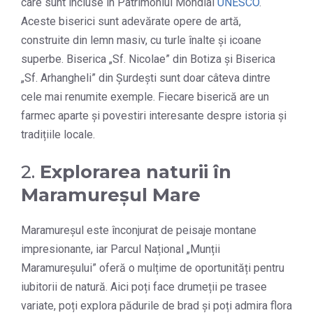
care sunt incluse în Patrimoniul Mondial
UNESCO
.
Aceste biserici sunt adevărate opere de artă,
construite din lemn masiv, cu turle înalte și icoane
superbe. Biserica „Sf. Nicolae” din Botiza și Biserica
„Sf. Arhangheli” din Șurdești sunt doar câteva dintre
cele mai renumite exemple. Fiecare biserică are un
farmec aparte și povestiri interesante despre istoria și
tradițiile locale.
2.
Explorarea naturii în
Maramureșul Mare
Maramureșul este înconjurat de peisaje montane
impresionante, iar Parcul Național „Munții
Maramureșului” oferă o mulțime de oportunități pentru
iubitorii de natură. Aici poți face drumeții pe trasee
variate, poți explora pădurile de brad și poți admira flora