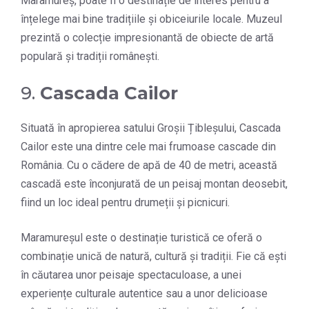
Maramureș, poate fi o destinație de interes pentru a
înțelege mai bine tradițiile și obiceiurile locale. Muzeul
prezintă o colecție impresionantă de obiecte de artă
populară și tradiții românești.
9.
Cascada Cailor
Situată în apropierea satului Groșii Țibleșului, Cascada
Cailor este una dintre cele mai frumoase cascade din
România. Cu o cădere de apă de 40 de metri, această
cascadă este înconjurată de un peisaj montan deosebit,
fiind un loc ideal pentru drumeții și picnicuri.
Maramureșul este o destinație turistică ce oferă o
combinație unică de natură, cultură și tradiții. Fie că ești
în căutarea unor peisaje spectaculoase, a unei
experiențe culturale autentice sau a unor delicioase