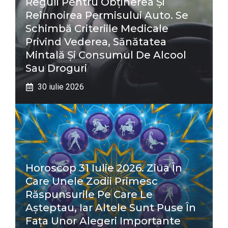
Reguli Pentru Obținerea Și
Reînnoirea Permisului Auto. Se
Schimbă Criteriile Medicale
Privind Vederea, Sănătatea
Mintală Și Consumul De Alcool
Sau Droguri
30 iulie 2026
Horoscop 31 Iulie 2026. Ziua În
Care Unele Zodii Primesc
Răspunsurile Pe Care Le
Așteptau, Iar Altele Sunt Puse În
Fața Unor Alegeri Importante