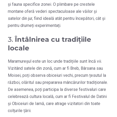
și fauna specifice zonei. O plimbare pe crestele
montane oferă vederi spectaculoase ale văilor și
satelor din jur, fiind ideală atât pentru începători, cât și
pentru drumeți experimentați.
3.
Întâlnirea cu tradițiile
locale
Maramureșul este un loc unde tradițiile sunt încă vii.
Vizitând satele din zonă, cum ar fi Breb, Bârsana sau
Moisei, poți observa obiceiuri vechi, precum țesutul la
război, olăritul sau prepararea mâncărurilor tradiționale.
De asemenea, poți participa la diverse festivaluri care
celebrează cultura locală, cum ar fi Festivalul de Datini
și Obiceiuri de Iarnă, care atrage vizitatori din toate
colțurile țării.