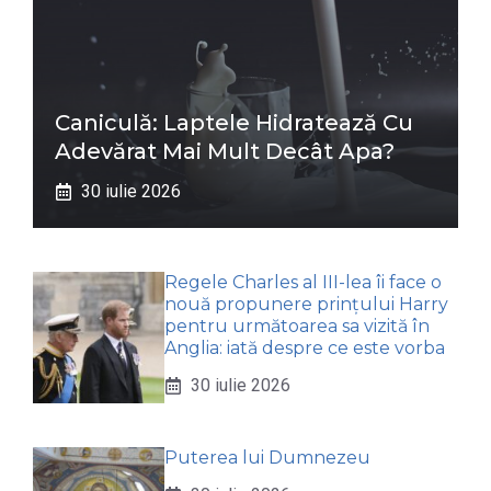
Caniculă: Laptele Hidratează Cu
Adevărat Mai Mult Decât Apa?
30 iulie 2026
Regele Charles al III-lea îi face o
nouă propunere prințului Harry
pentru următoarea sa vizită în
Anglia: iată despre ce este vorba
30 iulie 2026
Puterea lui Dumnezeu