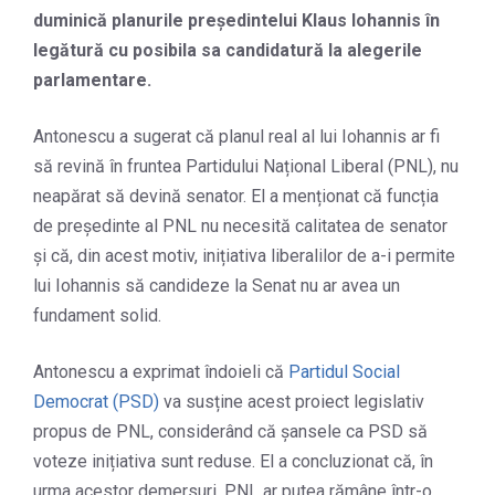
duminică planurile președintelui Klaus Iohannis în
legătură cu posibila sa candidatură la alegerile
parlamentare.
Antonescu a sugerat că planul real al lui Iohannis ar fi
să revină în fruntea Partidului Național Liberal (PNL), nu
neapărat să devină senator. El a menționat că funcția
de președinte al PNL nu necesită calitatea de senator
și că, din acest motiv, inițiativa liberalilor de a-i permite
lui Iohannis să candideze la Senat nu ar avea un
fundament solid.
Antonescu a exprimat îndoieli că
Partidul Social
Democrat (PSD)
va susține acest proiect legislativ
propus de PNL, considerând că șansele ca PSD să
voteze inițiativa sunt reduse. El a concluzionat că, în
urma acestor demersuri, PNL ar putea rămâne într-o