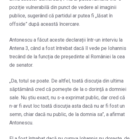
poziție vulnerabilă din punct de vedere al imaginii
publice, sugerând că partidul ar putea fi „lăsat în
offside” după această încercare.
Antonescu a făcut aceste declarații într-un interviu la
Antena 3, când a fost întrebat dacă îl vede pe Iohannis
trecând de la funcția de președinte al României la cea
de senator.
„Da, totul se poate. De altfel, toată discuţia din ultima
săptămână cred că porneşte de la o dorinţă a domniei
sale. Nu ştiu exact, nu s-a exprimat public, dar cred că
n-ar fi avut loc toată discuţia asta dacă nu ar fi fost un
semn, chiar dacă nu public, de la domnia sa”, a afirmat
Antonescu.
El a fost întrebat dacă nu cumva Iohannis nu doreşte, de