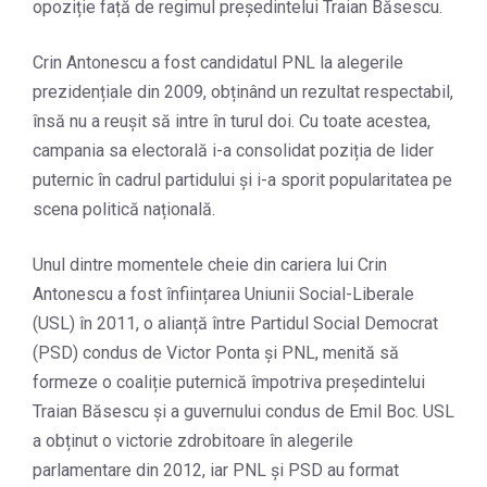
opoziție față de regimul președintelui Traian Băsescu.
Crin Antonescu a fost candidatul PNL la alegerile
prezidențiale din 2009, obținând un rezultat respectabil,
însă nu a reușit să intre în turul doi. Cu toate acestea,
campania sa electorală i-a consolidat poziția de lider
puternic în cadrul partidului și i-a sporit popularitatea pe
scena politică națională.
Unul dintre momentele cheie din cariera lui Crin
Antonescu a fost înființarea Uniunii Social-Liberale
(USL) în 2011, o alianță între Partidul Social Democrat
(PSD) condus de Victor Ponta și PNL, menită să
formeze o coaliție puternică împotriva președintelui
Traian Băsescu și a guvernului condus de Emil Boc. USL
a obținut o victorie zdrobitoare în alegerile
parlamentare din 2012, iar PNL și PSD au format