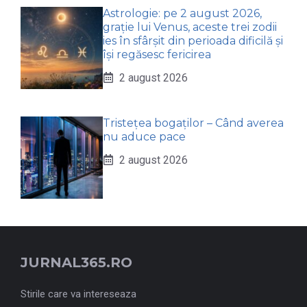
Astrologie: pe 2 august 2026,
grație lui Venus, aceste trei zodii
ies în sfârșit din perioada dificilă și
își regăsesc fericirea
2 august 2026
Tristețea bogaților – Când averea
nu aduce pace
2 august 2026
JURNAL365.RO
Stirile care va intereseaza