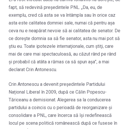
fapt, să redevină preşedintele PNL. „Da, eu, de
exemplu, cred că asta se va întâmpla sau în orice caz
asta este calitatea domniei sale, numai că pentru aşa
ceva nu e neapărat nevoie să ai calitatea de senator. De
ce doreşte domnia sa să fie senator, asta nu mai pot să
ştiu eu. Toate ipotezele internaţionale, cum ştiţi, care
mai de care mai spectaculoasă, au căzut rând pe rând
şi probabil că atâta a rămas ca să spun aşa”, a mai
declarat Crin Antonescu.
Crin Antonescu a devenit președintele Partidului
Național Liberal în 2009, după ce Călin Popescu-
Tăriceanu a demisionat. Alegerea sa la conducerea
partidului a coincis cu o perioadă de reorganizare și
consolidare a PNL, care încerca să își redefinească
locul pe scena politică românească după ce fusese în