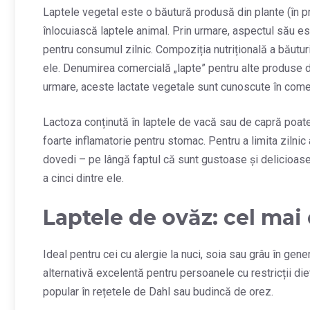
Laptele vegetal este o băutură produsă din plante (în p
înlocuiască laptele animal. Prin urmare, aspectul său est
pentru consumul zilnic. Compoziția nutrițională a băuturi
ele. Denumirea comercială „lapte” pentru alte produse d
urmare, aceste lactate vegetale sunt cunoscute în come
Lactoza conținută în laptele de vacă sau de capră poate
foarte inflamatorie pentru stomac. Pentru a limita zilni
dovedi – pe lângă faptul că sunt gustoase și delicioase
a cinci dintre ele.
Laptele de ovăz: cel mai 
Ideal pentru cei cu alergie la nuci, soia sau grâu în gener
alternativă excelentă pentru persoanele cu restricții diet
popular în rețetele de Dahl sau budincă de orez.