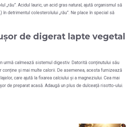
l „rău”. Acidul lauric, un acid gras natural, ajută organismul să
) în detrimentul colesterolului „rău”. Ne place în special să
ușor de digerat lapte vegetal
in urmă calmează sistemul digestiv. Datorită conținutului său
ar conține și mai multe calorii. De asemenea, acesta furnizează
lajelor, care ajută la fixarea calciului și a magneziului. Cea mai
i ușor de preparat acasă. Adaugă un plus de dulceață risotto-ului.