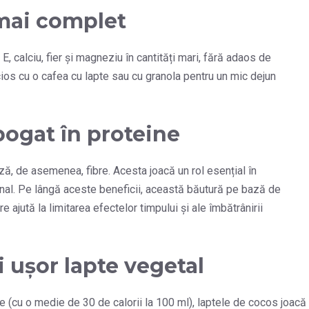
 mai complet
E, calciu, fier și magneziu în cantități mari, fără adaos de
icios cu o cafea cu lapte sau cu granola pentru un mic dejun
bogat în proteine
ă, de asemenea, fibre. Acesta joacă un rol esențial în
tinal. Pe lângă aceste beneficii, această băutură pe bază de
e ajută la limitarea efectelor timpului și ale îmbătrânirii
i ușor lapte vegetal
le (cu o medie de 30 de calorii la 100 ml), laptele de cocos joacă