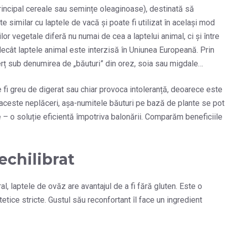
rincipal cereale sau semințe oleaginoase), destinată să
e similar cu laptele de vacă și poate fi utilizat în același mod
lor vegetale diferă nu numai de cea a laptelui animal, ci și între
ecât laptele animal este interzisă în Uniunea Europeană. Prin
rț sub denumirea de „băuturi” din orez, soia sau migdale…
 fi greu de digerat sau chiar provoca intoleranță, deoarece este
c aceste neplăceri, așa-numitele băuturi pe bază de plante se pot
 – o soluție eficientă împotriva balonării. Comparăm beneficiile
echilibrat
al, laptele de ovăz are avantajul de a fi fără gluten. Este o
etice stricte. Gustul său reconfortant îl face un ingredient