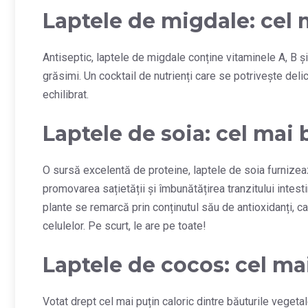
Laptele de migdale: cel
Antiseptic, laptele de migdale conține vitaminele A, B și 
grăsimi. Un cocktail de nutrienți care se potrivește del
echilibrat.
Laptele de soia: cel mai 
O sursă excelentă de proteine, laptele de soia furnizeaz
promovarea sațietății și îmbunătățirea tranzitului intes
plante se remarcă prin conținutul său de antioxidanți, car
celulelor. Pe scurt, le are pe toate!
Laptele de cocos: cel ma
Votat drept cel mai puțin caloric dintre băuturile vegeta