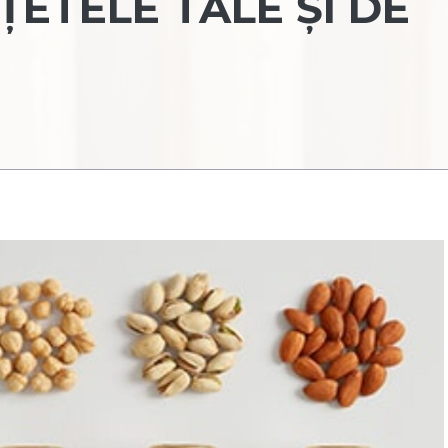
ȚETELE TALE ȘI DE
?