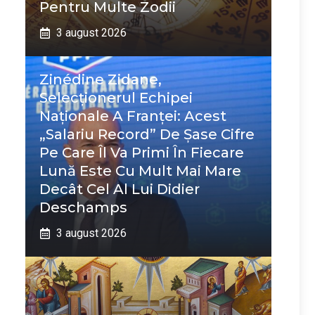
Pentru Multe Zodii
3 august 2026
Zinédine Zidane,
Selecționerul Echipei
Naționale A Franței: Acest
„salariu Record” De Șase Cifre
Pe Care Îl Va Primi În Fiecare
Lună Este Cu Mult Mai Mare
Decât Cel Al Lui Didier
Deschamps
3 august 2026