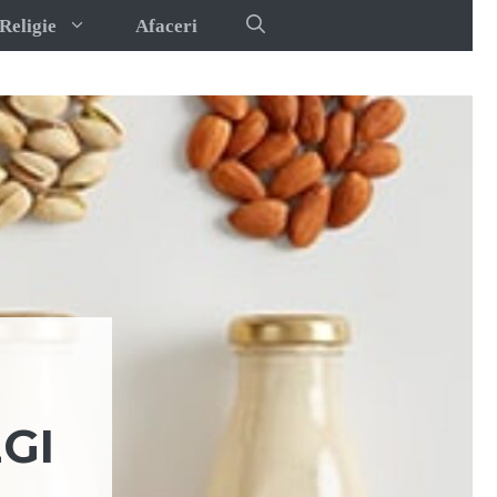
Religie
Afaceri
GI