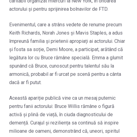
caritabil organizat miercuri la New York, în onoarea
actorului și pentru sprijinirea bolnavilor de FTD.
Evenimentul, care a strâns vedete de renume precum
Keith Richards, Norah Jones și Mavis Staples, a adus
împreună familia și prietenii apropiați ai actorului. Chiar
și fosta sa soție, Demi Moore, a participat, arătând că
legătura lor cu Bruce rămâne specială. Emma a glumit
spunând că Bruce, cunoscut pentru talentul său la
armonică, probabil ar fi urcat pe scenă pentru a cânta
dacă ar fi putut.
Această apariție publică vine ca un mesaj puternic
pentru fanii actorului: Bruce Willis rămâne o figură
activă și plină de viață, în ciuda diagnosticului de
demență. Curajul și reziliența sa continuă să inspire
milioane de oameni, demonstrând că, uneori, spiritul