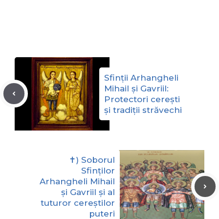
Sfinții Arhangheli
Mihail și Gavriil:
Protectori cerești
și tradiții străvechi
✝) Soborul
Sfinților
Arhangheli Mihail
și Gavriil și al
tuturor cereștilor
puteri