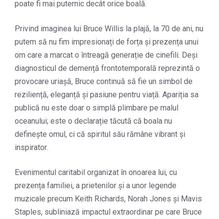
poate fi mai puternic decât orice boală.
Privind imaginea lui Bruce Willis la plajă, la 70 de ani, nu
putem să nu fim impresionați de forța și prezența unui
om care a marcat o întreagă generație de cinefili. Deși
diagnosticul de demență frontotemporală reprezintă o
provocare uriașă, Bruce continuă să fie un simbol de
reziliență, eleganță și pasiune pentru viață. Apariția sa
publică nu este doar o simplă plimbare pe malul
oceanului; este o declarație tăcută că boala nu
definește omul, ci că spiritul său rămâne vibrant și
inspirator.
Evenimentul caritabil organizat în onoarea lui, cu
prezența familiei, a prietenilor și a unor legende
muzicale precum Keith Richards, Norah Jones și Mavis
Staples, subliniază impactul extraordinar pe care Bruce