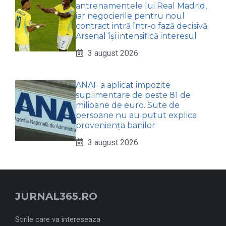
antrenamentele lui Real Madrid,
iar negocierile pentru noul
contract intră într-o fază decisivă.
Arsenal își intensifică interesul
3 august 2026
ANAF a aplicat impozite
suplimentare de peste 81 de
milioane de euro. Sute de
persoane nu au putut explica
proveniența banilor
3 august 2026
JURNAL365.RO
Stirile care va intereseaza