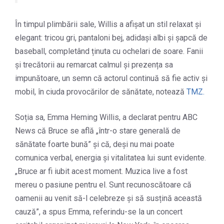
În timpul plimbării sale, Willis a afișat un stil relaxat și
elegant: tricou gri, pantaloni bej, adidași albi și șapcă de
baseball, completând ținuta cu ochelari de soare. Fanii
și trecătorii au remarcat calmul și prezența sa
impunătoare, un semn că actorul continuă să fie activ și
mobil, în ciuda provocărilor de sănătate, notează
TMZ.
Soția sa, Emma Heming Willis, a declarat pentru ABC
News că Bruce se află „într-o stare generală de
sănătate foarte bună” și că, deși nu mai poate
comunica verbal, energia și vitalitatea lui sunt evidente.
„Bruce ar fi iubit acest moment. Muzica live a fost
mereu o pasiune pentru el. Sunt recunoscătoare că
oamenii au venit să-l celebreze și să susțină această
cauză”, a spus Emma, referindu-se la un concert