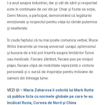
l-a avut asupra industriei, dar și cât de iubit și respectat
este în continuare de cei din jur. Chiar și fosta sa soție,
Demi Moore, a participat, demonstrând că legăturile
emoționale și respectul pentru viața lui rămân puternice
și nealterate.
În ciuda faptului că nu mai poate comunica verbal, Bruce
Willis transmite un mesaj universal: curajul, optimismul
și bucuria de a trăi pot triumfa asupra limitărilor fizice
sau medicale. Fiecare zâmbet, fiecare pas pe nisipul
plajei, fiecare clipă de mobilitate reprezintă o victorie
personală și o sursă de inspirație pentru milioane de
oameni din întreaga lume.
VEZI ȘI –
Maria Zaharova îi solicită lui Mark Rutte
să publice lista cu normele globale pe care le-au
încălcat Rusia, Coreea de Nord și China