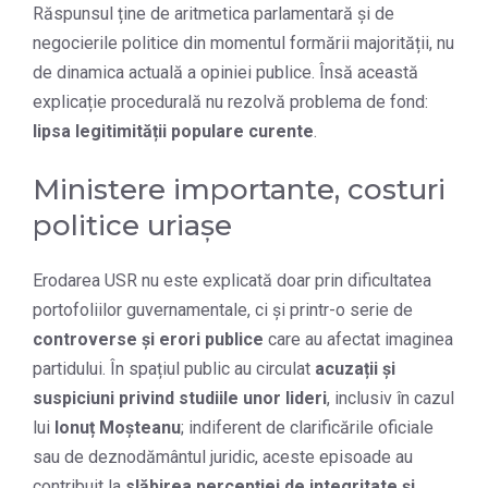
Răspunsul ține de aritmetica parlamentară și de
negocierile politice din momentul formării majorității, nu
de dinamica actuală a opiniei publice. Însă această
explicație procedurală nu rezolvă problema de fond:
lipsa legitimității populare curente
.
Ministere importante, costuri
politice uriașe
Erodarea USR nu este explicată doar prin dificultatea
portofoliilor guvernamentale, ci și printr-o serie de
controverse și erori publice
care au afectat imaginea
partidului. În spațiul public au circulat
acuzații și
suspiciuni privind studiile unor lideri
, inclusiv în cazul
lui
Ionuț Moșteanu
; indiferent de clarificările oficiale
sau de deznodământul juridic, aceste episoade au
contribuit la
slăbirea percepției de integritate și