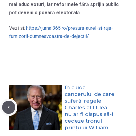
mai aduc voturi, iar reformele fără sprijin public
pot deveni o povară electorală
.
Vezi si:
https://jurnal365.ro/presura-aurel-si-raja-
furnizorii-dumneavoastra-de-dejectii/
În ciuda
cancerului de care
suferă, regele
Charles al III-lea
nu ar fi dispus să-i
cedeze tronul
prințului William