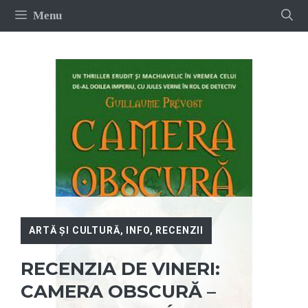
Sari
Menu
la
conținut
ARTĂ ȘI CULTURĂ
,
INFO
,
RECENZII
RECENZIA DE VINERI:
CAMERA OBSCURĂ –