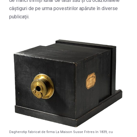
de franci trimişi lunar de tatăl său şi cu ocazionalele
câştiguri de pe urma povestirilor apărute în diverse
publicaţii.
Dagherotip fabricat de firma La Maison Susse Frères în 1839, cu