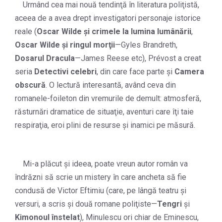
Urmând cea mai nouă tendinţă în literatura poliţistă,
aceea de a avea drept investigatori personaje istorice
reale (
Oscar Wilde şi crimele la lumina lumânării
,
Oscar Wilde şi ringul morţii
—Gyles Brandreth,
Dosarul Dracula
—James Reese etc), Prévost a creat
seria
Detectivi celebri
, din care face parte şi
Camera
obscură
. O lectură interesantă, având ceva din
romanele-foileton din vremurile de demult: atmosferă,
răsturnări dramatice de situaţie, aventuri care îţi taie
respiraţia, eroi plini de resurse şi inamici pe măsură.
Mi-a plăcut şi ideea, poate vreun autor român va
îndrăzni să scrie un mistery în care ancheta să fie
condusă de Victor Eftimiu (care, pe lângă teatru şi
versuri, a scris şi două romane poliţiste—
Tengri
şi
Kimonoul înstelat
), Minulescu ori chiar de Eminescu,