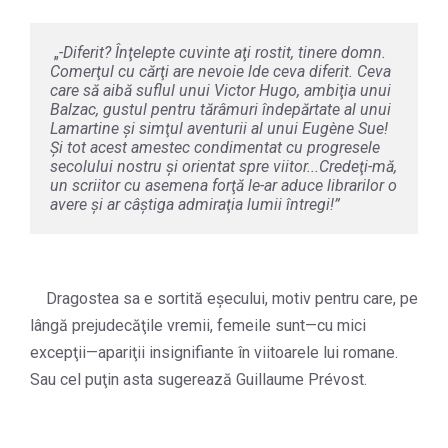
 „
-Diferit? Înţelepte cuvinte aţi rostit, tinere domn. 
Comerţul cu cărţi are nevoie lde ceva diferit. Ceva 
care să aibă suflul unui Victor Hugo, ambiţia unui 
Balzac, gustul pentru tărâmuri îndepărtate al unui 
Lamartine şi simţul aventurii al unui Eugène Sue! 
Şi tot acest amestec condimentat cu progresele 
secolului nostru şi orientat spre viitor...Credeţi-mă, 
un scriitor cu asemena forţă le-ar aduce librarilor o 
avere şi ar câştiga admiraţia lumii întregi!”
Dragostea sa e sortită eşecului, motiv pentru care, pe
lângă prejudecăţile vremii, femeile sunt—cu mici
excepţii—apariţii insignifiante în viitoarele lui romane.
Sau cel puţin asta sugerează Guillaume Prévost.