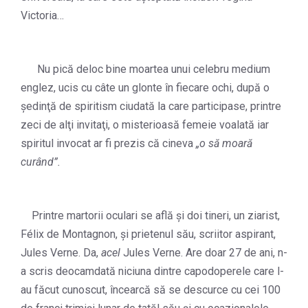
Victoria…
Nu pică deloc bine moartea unui celebru medium
englez, ucis cu câte un glonte în fiecare ochi, după o
şedinţă de spiritism ciudată la care participase, printre
zeci de alţi invitaţi, o misterioasă femeie voalată iar
spiritul invocat ar fi prezis că cineva
„o să moară
curând”.
Printre martorii oculari se află şi doi tineri, un ziarist,
Félix de Montagnon, şi prietenul său, scriitor aspirant,
Jules Verne. Da,
acel
Jules Verne. Are doar 27 de ani, n-
a scris deocamdată niciuna dintre capodoperele care l-
au făcut cunoscut, încearcă să se descurce cu cei 100