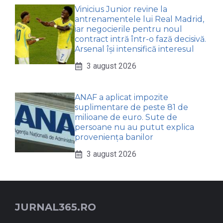
Vinicius Junior revine la
antrenamentele lui Real Madrid,
iar negocierile pentru noul
contract intră într-o fază decisivă.
Arsenal își intensifică interesul
3 august 2026
ANAF a aplicat impozite
suplimentare de peste 81 de
milioane de euro. Sute de
persoane nu au putut explica
proveniența banilor
3 august 2026
JURNAL365.RO