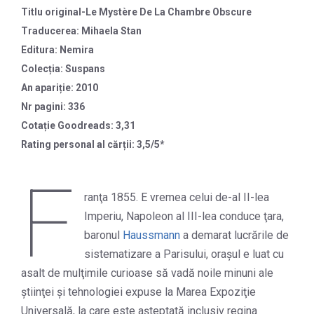
Titlu original-Le Mystère De La Chambre Obscure
Traducerea: Mihaela Stan
Editura: Nemira
Colecția: Suspans
An apariție: 2010
Nr pagini: 336
Cotație Goodreads: 3,31
Rating personal al cărții: 3,5/5*
F
ranţa 1855. E vremea celui de-al II-lea
Imperiu, Napoleon al III-lea conduce ţara,
baronul
Haussmann
a demarat lucrările de
sistematizare a Parisului, oraşul e luat cu
asalt de mulţimile curioase să vadă noile minuni ale
ştiinţei şi tehnologiei expuse la Marea Expoziţie
Universală, la care este aşteptată inclusiv regina