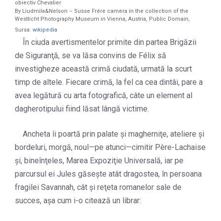
obiectiv Chevalier
By Liudmila&Nelson – Susse Frére camera in the collection of the
Westlicht Photography Museum in Vienna, Austria, Public Domain,
Sursa:
wikipedia
În ciuda avertismentelor primite din partea Brigăzii
de Siguranţă, se va lăsa convins de Félix să
investigheze această crimă ciudată, urmată la scurt
timp de altele. Fiecare crimă, la fel ca cea dintâi, pare a
avea legătură cu arta fotografică, câte un element al
dagherotipului fiind lăsat lângă victime.
Ancheta îi poartă prin palate şi magherniţe, ateliere şi
bordeluri, morgă, noul—pe atunci—cimitir Père-Lachaise
şi, bineînţeles, Marea Expoziţie Universală, iar pe
parcursul ei Jules găseşte atât dragostea, în persoana
fragilei Savannah, cât şi reţeta romanelor sale de
succes, aşa cum i-o citează un librar: