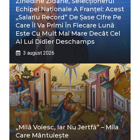
Zinédine Zidane, Selecționerul
Echipei Naționale A Franței: Acest
„salariu Record” De Șase Cifre Pe
Care Îl Va Primi În Fiecare Lună
Este Cu Mult Mai Mare Decât Cel
Al Lui Didier Deschamps
3 august 2026
„Milă Voiesc, Iar Nu Jertfă” – Mila
Care Mântuiește