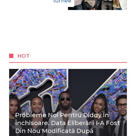
turnee
HOT
Probleme Noi Pentru Diddy În
Închisoare. Data Eliberării I-A Fost
Din Nou Modificată După