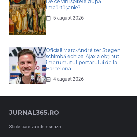
De ce vin ispitele după
Împărtășanie?
5 august 2026
Oficial! Marc-André ter Stegen
schimbă echipa. Ajax a obținut
împrumutul portarului de la
Barcelona
4 august 2026
JURNAL365.RO
Stirile care va intereseaza