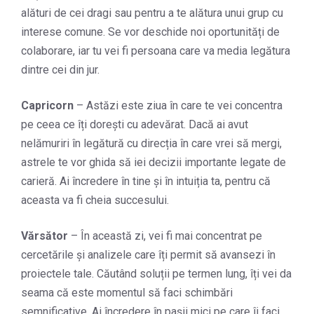
alături de cei dragi sau pentru a te alătura unui grup cu
interese comune. Se vor deschide noi oportunități de
colaborare, iar tu vei fi persoana care va media legătura
dintre cei din jur.
Capricorn
– Astăzi este ziua în care te vei concentra
pe ceea ce îți dorești cu adevărat. Dacă ai avut
nelămuriri în legătură cu direcția în care vrei să mergi,
astrele te vor ghida să iei decizii importante legate de
carieră. Ai încredere în tine și în intuiția ta, pentru că
aceasta va fi cheia succesului.
Vărsător
– În această zi, vei fi mai concentrat pe
cercetările și analizele care îți permit să avansezi în
proiectele tale. Căutând soluții pe termen lung, îți vei da
seama că este momentul să faci schimbări
semnificative. Ai încredere în pașii mici pe care îi faci,