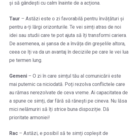
și să gândești cu calm înainte de a acționa.
Taur
– Astăzi este o zi favorabilă pentru învățături și
pentru a-ți lărgi orizonturile. Te vei simți atras de noi
idei sau studii care te pot ajuta să îți transformi cariera.
De asemenea, ai șansa de a învăța din greșelile altora,
ceea ce îți va da un avantaj în deciziile pe care le vei lua
pe termen lung.
Gemeni
– O zi în care simțul tău al comunicării este
mai puternic ca niciodată. Poți rezolva conflictele care
au rămas nerezolvate de ceva vreme. Ai capacitatea de
a spune ce simți, dar fără să rănești pe cineva. Nu lăsa
mici nelămuriri să îți strice buna dispoziție. Dă
prioritate armoniei!
Rac
– Astăzi, e posibil să te simți copleșit de