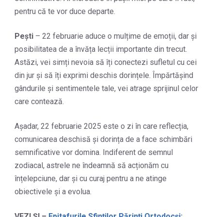
pentru că te vor duce departe.
Pești
– 22 februarie aduce o mulțime de emoții, dar și
posibilitatea de a învăța lecții importante din trecut.
Astăzi, vei simți nevoia să îți conectezi sufletul cu cei
din jur și să îți exprimi deschis dorințele. Împărtășind
gândurile și sentimentele tale, vei atrage sprijinul celor
care contează.
Așadar, 22 februarie 2025 este o zi în care reflecția,
comunicarea deschisă și dorința de a face schimbări
semnificative vor domina. Indiferent de semnul
zodiacal, astrele ne îndeamnă să acționăm cu
înțelepciune, dar și cu curaj pentru a ne atinge
obiectivele și a evolua.
VEZI ȘI –
Epitafurile Sfinților Părinți Ortodocși: