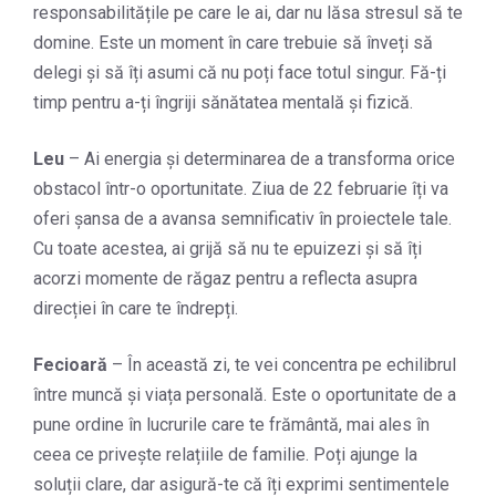
responsabilitățile pe care le ai, dar nu lăsa stresul să te
domine. Este un moment în care trebuie să înveți să
delegi și să îți asumi că nu poți face totul singur. Fă-ți
timp pentru a-ți îngriji sănătatea mentală și fizică.
Leu
– Ai energia și determinarea de a transforma orice
obstacol într-o oportunitate. Ziua de 22 februarie îți va
oferi șansa de a avansa semnificativ în proiectele tale.
Cu toate acestea, ai grijă să nu te epuizezi și să îți
acorzi momente de răgaz pentru a reflecta asupra
direcției în care te îndrepți.
Fecioară
– În această zi, te vei concentra pe echilibrul
între muncă și viața personală. Este o oportunitate de a
pune ordine în lucrurile care te frământă, mai ales în
ceea ce privește relațiile de familie. Poți ajunge la
soluții clare, dar asigură-te că îți exprimi sentimentele