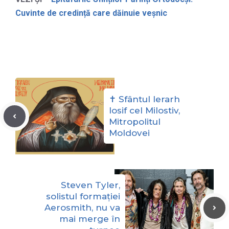
Cuvinte de credință care dăinuie veșnic
✝ Sfântul Ierarh
Iosif cel Milostiv,
Mitropolitul
Moldovei
Steven Tyler,
solistul formației
Aerosmith, nu va
mai merge în