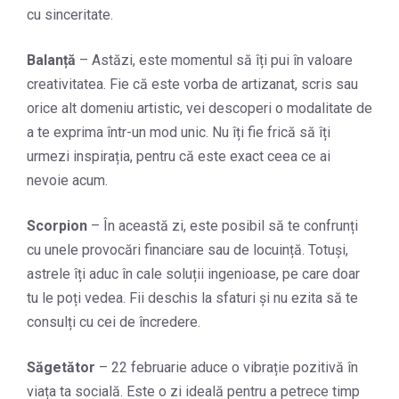
cu sinceritate.
Balanță
– Astăzi, este momentul să îți pui în valoare
creativitatea. Fie că este vorba de artizanat, scris sau
orice alt domeniu artistic, vei descoperi o modalitate de
a te exprima într-un mod unic. Nu îți fie frică să îți
urmezi inspirația, pentru că este exact ceea ce ai
nevoie acum.
Scorpion
– În această zi, este posibil să te confrunți
cu unele provocări financiare sau de locuință. Totuși,
astrele îți aduc în cale soluții ingenioase, pe care doar
tu le poți vedea. Fii deschis la sfaturi și nu ezita să te
consulți cu cei de încredere.
Săgetător
– 22 februarie aduce o vibrație pozitivă în
viața ta socială. Este o zi ideală pentru a petrece timp