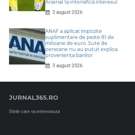
Arsenal își intensifică interesul
3 august 2026
ANAF a aplicat impozite
suplimentare de peste 81 de
milioane de euro. Sute de
persoane nu au putut explica
proveniența banilor
3 august 2026
JURNAL365.RO
Stirile care va intereseaza