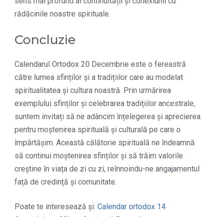
sens mai profund al continuității și conexiunii cu
rădăcinile noastre spirituale.
Concluzie
Calendarul Ortodox 20 Decembrie este o fereastră
către lumea sfinților și a tradițiilor care au modelat
spiritualitatea și cultura noastră. Prin urmărirea
exemplului sfinților și celebrarea tradițiilor ancestrale,
suntem invitați să ne adâncim înțelegerea și aprecierea
pentru moștenirea spirituală și culturală pe care o
împărtășim. Această călătorie spirituală ne îndeamnă
să continui moștenirea sfinților și să trăim valorile
creștine în viața de zi cu zi, reînnoindu-ne angajamentul
față de credință și comunitate.
Poate te interesează și:
Calendar ortodox 14