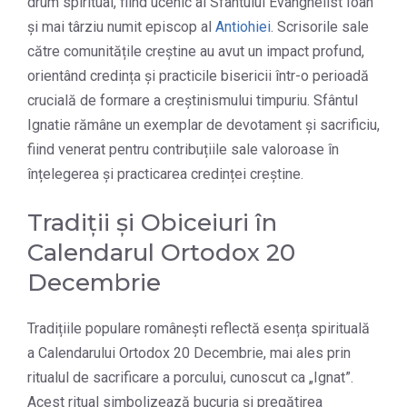
drum spiritual, fiind ucenic al Sfântului Evanghelist Ioan
și mai târziu numit episcop al
Antiohiei
. Scrisorile sale
către comunitățile creștine au avut un impact profund,
orientând credința și practicile bisericii într-o perioadă
crucială de formare a creștinismului timpuriu. Sfântul
Ignatie rămâne un exemplar de devotament și sacrificiu,
fiind venerat pentru contribuțiile sale valoroase în
înțelegerea și practicarea credinței creștine​.
Tradiții și Obiceiuri în
Calendarul Ortodox 20
Decembrie
Tradițiile populare românești reflectă esența spirituală
a Calendarului Ortodox 20 Decembrie, mai ales prin
ritualul de sacrificare a porcului, cunoscut ca „Ignat”.
Acest ritual simbolizează bucuria și pregătirea