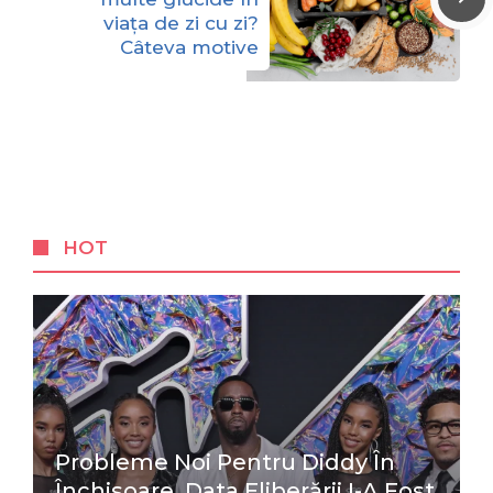
viața de zi cu zi?
Câteva motive
HOT
Probleme Noi Pentru Diddy În
Închisoare. Data Eliberării I-A Fost