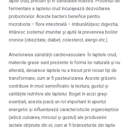
lapte crud, precum și în sănătatea noastră. Procesul de
fermentare a laptelui crud încurajează dezvoltarea
probioticelor. Aceste bacterii benefice pentru
microbiota – flora intestinală – îmbunătățesc digestia,
întăresc sistemul imunitar și ajută la prevenirea bolilor
cronice (obezitate, diabet, colesterol, alergii etc.).
Ameliorarea sănătății cardiovasculare. În laptele crud,
materiile grase sunt prezente în forma lor naturală și nu
alterată, deoarece laptele nu a trecut prin niciun tip de
transformare, cum ar fi pasteurizarea. Aceste grăsimi
contribuie în mod semnificativ la textura, gustul și
calitățile nutritive ale laptelui. Bogat în acizi grași
esențiali, acesta joacă un rol important în aportul
energetic și influențează caracteristicile organoleptice
(adică culoarea, mirosul și gustul) ale produselor
lactate obținute din el, cum ar fi brânzeturile din lapte