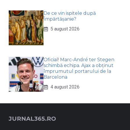
De ce vin ispitele după
Împărtășanie?
5 august 2026
Oficial! Marc-André ter Stegen
schimbă echipa. Ajax a obținut
împrumutul portarului de la
Barcelona
4 august 2026
JURNAL365.RO