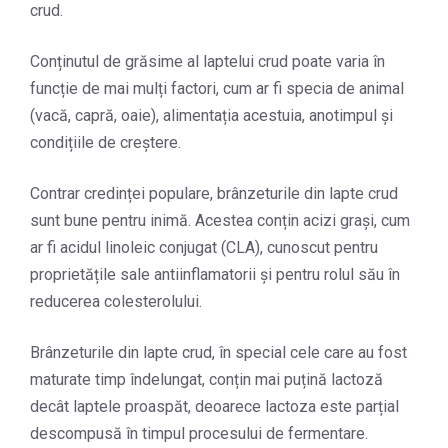
crud.
Conținutul de grăsime al laptelui crud poate varia în
funcție de mai mulți factori, cum ar fi specia de animal
(vacă, capră, oaie), alimentația acestuia, anotimpul și
condițiile de creștere.
Contrar credinței populare, brânzeturile din lapte crud
sunt bune pentru inimă. Acestea conțin acizi grași, cum
ar fi acidul linoleic conjugat (CLA), cunoscut pentru
proprietățile sale antiinflamatorii și pentru rolul său în
reducerea colesterolului.
Brânzeturile din lapte crud, în special cele care au fost
maturate timp îndelungat, conțin mai puțină lactoză
decât laptele proaspăt, deoarece lactoza este parțial
descompusă în timpul procesului de fermentare.